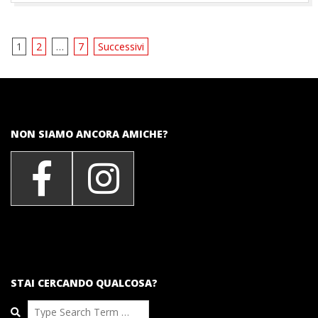
Navigazione
1
2
…
7
Successivi
articoli
NON SIAMO ANCORA AMICHE?
STAI CERCANDO QUALCOSA?
Search