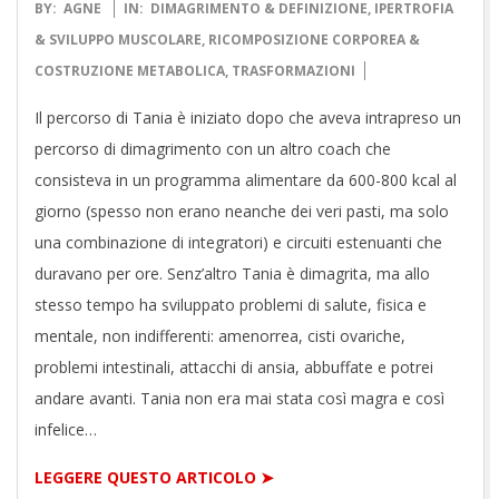
2022-
BY:
AGNE
IN:
DIMAGRIMENTO & DEFINIZIONE
,
IPERTROFIA
02-
& SVILUPPO MUSCOLARE
,
RICOMPOSIZIONE CORPOREA &
09
COSTRUZIONE METABOLICA
,
TRASFORMAZIONI
Il percorso di Tania è iniziato dopo che aveva intrapreso un
percorso di dimagrimento con un altro coach che
consisteva in un programma alimentare da 600-800 kcal al
giorno (spesso non erano neanche dei veri pasti, ma solo
una combinazione di integratori) e circuiti estenuanti che
duravano per ore. Senz’altro Tania è dimagrita, ma allo
stesso tempo ha sviluppato problemi di salute, fisica e
mentale, non indifferenti: amenorrea, cisti ovariche,
problemi intestinali, attacchi di ansia, abbuffate e potrei
andare avanti. Tania non era mai stata così magra e così
infelice…
LEGGERE QUESTO ARTICOLO ➤