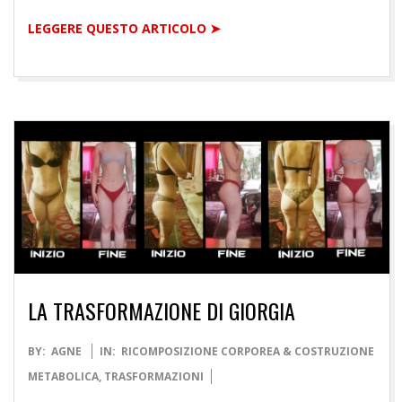
LEGGERE QUESTO ARTICOLO ➤
LA TRASFORMAZIONE DI GIORGIA
2021-
BY:
AGNE
IN:
RICOMPOSIZIONE CORPOREA & COSTRUZIONE
09-
METABOLICA
,
TRASFORMAZIONI
29